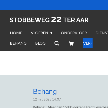
Ga
direct
22
naar
STOBBEWEG
TER AAR
de
hoofdinhoud
HOME
VLOEREN
ONDERVLOER
DIENS
BEHANG
BLOG
VERF
Behang
12 mrt 2025
14:07
Behang – Meer dan 1500 Soorten Direct Leverbaa