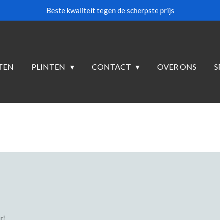
Beste kwaliteit tegen de scherpste prijs
TEN
PLINTEN
CONTACT
OVER ONS
S
r!