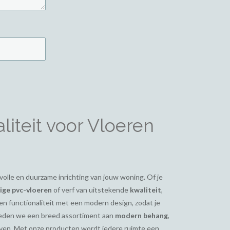
iteit voor Vloeren
ijlvolle en duurzame inrichting van jouw woning. Of je
ge pvc-vloeren
of verf van uitstekende
kwaliteit
,
en functionaliteit met een modern design, zodat je
bieden we een breed assortiment aan
modern behang
,
even. Met onze producten wordt iedere ruimte een