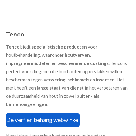
Tenco
Tenco
biedt
specialistische producten
voor
houtbehandeling, waaronder
houtverven
,
impregneermiddelen
en
beschermende coatings
. Tenco is
perfect voor diegenen die hun houten oppervlakken willen
beschermen tegen
verwering
,
schimmels
en
insecten
. Het
merk heeft een
lange staat van dienst
in het verbeteren van
de duurzaamheid van hout in zowel
buiten- als
binnenomgevingen
.
De verf en behang webwinkel
Naast deze topmerken bieden we nog vele andere