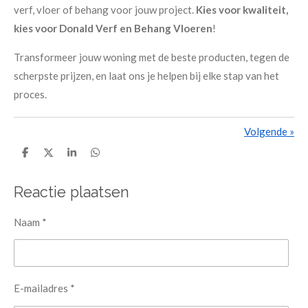
verf, vloer of behang voor jouw project.
Kies voor kwaliteit,
kies voor Donald Verf en Behang Vloeren
!
Transformeer jouw woning met de beste producten, tegen de
scherpste prijzen, en laat ons je helpen bij elke stap van het
proces.
Volgende
»
D
D
S
D
e
e
h
e
l
e
a
l
e
l
r
e
Reactie plaatsen
n
e
n
Naam *
E-mailadres *