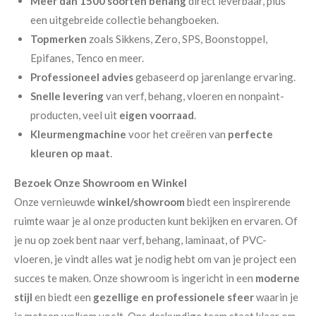
Meer dan 1500 soorten behang
direct leverbaar, plus
een uitgebreide collectie behangboeken.
Topmerken
zoals Sikkens, Zero, SPS, Boonstoppel,
Epifanes, Tenco en meer.
Professioneel advies
gebaseerd op jarenlange ervaring.
Snelle levering
van verf, behang, vloeren en nonpaint-
producten, veel uit
eigen voorraad
.
Kleurmengmachine
voor het creëren van
perfecte
kleuren op maat
.
Bezoek Onze Showroom en Winkel
Onze vernieuwde
winkel/showroom
biedt een inspirerende
ruimte waar je al onze producten kunt bekijken en ervaren. Of
je nu op zoek bent naar verf, behang, laminaat, of PVC-
vloeren, je vindt alles wat je nodig hebt om van je project een
succes te maken. Onze showroom is ingericht in een
moderne
stijl
en biedt een
gezellige en professionele sfeer
waarin je
je meteen welkom voelt. Ons deskundige team staat klaar om