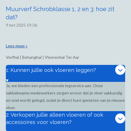
Muurverf Schrobklasse 1, 2 en 3: hoe zit
dat?
9 mrt 2025
19:36
Lees meer »
Verfhal | Behanghal | Vloerenhal Ter Aar
1: Kunnen jullie ook vloeren leggen?
Ja, we bieden een professionele legservice aan. Onze
vakbekwame medewerkers zorgen ervoor dat je vloer vakkundig
en snel wordt gelegd, zodat je direct kunt genieten van je nieuwe
vloer.
2: Verkopen jullie alleen vloeren of ook
accessoires voor vloeren?