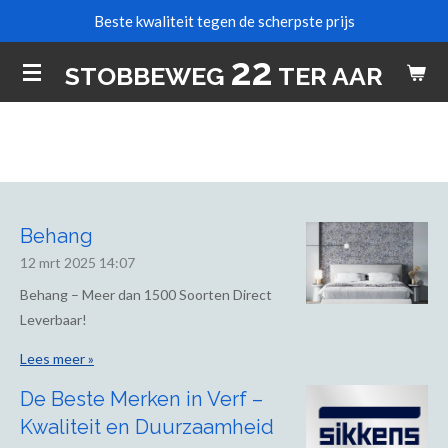
Beste kwaliteit tegen de scherpste prijs
Ga
direct
22
STOBBEWEG
TER AAR
naar
de
hoofdinhoud
Behang
12 mrt 2025
14:07
Behang – Meer dan 1500 Soorten Direct
Leverbaar!
Lees meer »
De Beste Merken in Verf –
Kwaliteit en Duurzaamheid