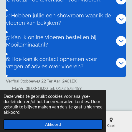
4: Hebben jullie een showroom waar ik de
vloeren kan bekijken?
5: Kan ik online vloeren bestellen bij
Mooilaminaat.nl?
6: Hoe kan ik contact opnemen voor
vragen of advies over vloeren?
Verfhal Stobbeweg 22 Ter Aar 2461EX
Ma/Vr
08.00-18.00 tel: 0172 578 459
Zaterdag 8.00-17.00
Deze website gebruikt cookies voor analyse-
doeleinden en/of het tonen van advertenties. Door
gebruik te blijven maken van de site gaat u hiermee
akkoord.
Akkoord
E-mailadres
Telefoonnummer
Kaart