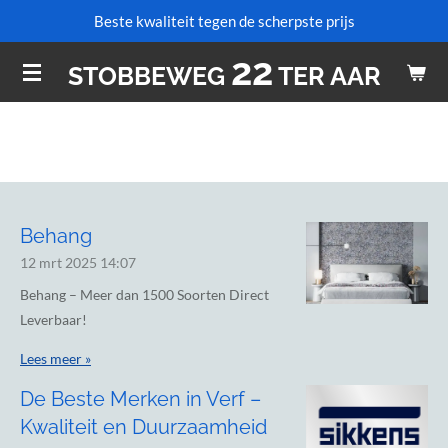
Beste kwaliteit tegen de scherpste prijs
Ga
direct
22
STOBBEWEG
TER AAR
naar
de
hoofdinhoud
Behang
12 mrt 2025
14:07
Behang – Meer dan 1500 Soorten Direct
Leverbaar!
Lees meer »
De Beste Merken in Verf –
Kwaliteit en Duurzaamheid