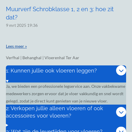
Muurverf Schrobklasse 1, 2 en 3: hoe zit
dat?
9 mrt 2025
19:36
Lees meer »
Verfhal | Behanghal | Vloerenhal Ter Aar
1: Kunnen jullie ook vloeren leggen?
Ja, we bieden een professionele legservice aan. Onze vakbekwame
medewerkers zorgen ervoor dat je vloer vakkundig en snel wordt
gelegd, zodat je direct kunt genieten van je nieuwe vloer.
2: Verkopen jullie alleen vloeren of ook
accessoires voor vloeren?
3: Wat zijn de levertijden voor vloeren?