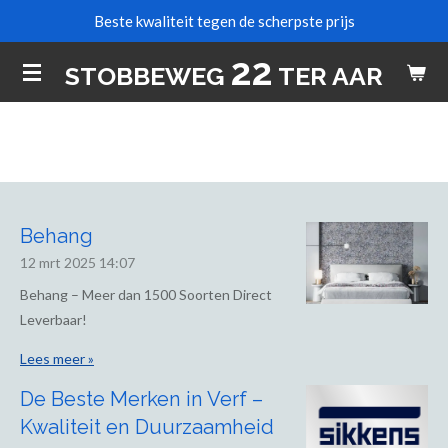
Beste kwaliteit tegen de scherpste prijs
Ga
direct
22
STOBBEWEG
TER AAR
naar
de
hoofdinhoud
Behang
12 mrt 2025
14:07
Behang – Meer dan 1500 Soorten Direct
Leverbaar!
Lees meer »
De Beste Merken in Verf –
Kwaliteit en Duurzaamheid