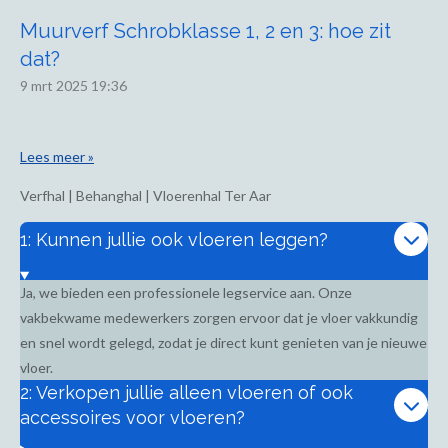
Muurverf Schrobklasse 1, 2 en 3: hoe zit
dat?
9 mrt 2025
19:36
Lees meer »
Verfhal | Behanghal | Vloerenhal Ter Aar
1: Kunnen jullie ook vloeren leggen?
Ja, we bieden een professionele legservice aan. Onze
vakbekwame medewerkers zorgen ervoor dat je vloer vakkundig
en snel wordt gelegd, zodat je direct kunt genieten van je nieuwe
vloer.
2: Verkopen jullie alleen vloeren of ook
accessoires voor vloeren?