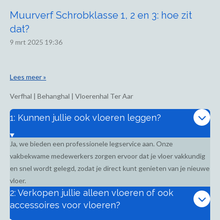
Muurverf Schrobklasse 1, 2 en 3: hoe zit
dat?
9 mrt 2025
19:36
Lees meer »
Verfhal | Behanghal | Vloerenhal Ter Aar
1: Kunnen jullie ook vloeren leggen?
Ja, we bieden een professionele legservice aan. Onze
vakbekwame medewerkers zorgen ervoor dat je vloer vakkundig
en snel wordt gelegd, zodat je direct kunt genieten van je nieuwe
vloer.
2: Verkopen jullie alleen vloeren of ook
accessoires voor vloeren?