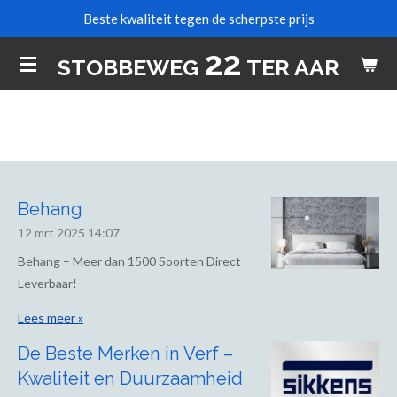
Beste kwaliteit tegen de scherpste prijs
Ga
direct
22
STOBBEWEG
TER AAR
naar
de
hoofdinhoud
Behang
12 mrt 2025
14:07
Behang – Meer dan 1500 Soorten Direct
Leverbaar!
Lees meer »
De Beste Merken in Verf –
Kwaliteit en Duurzaamheid