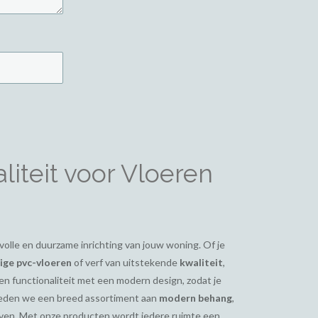
iteit voor Vloeren
ijlvolle en duurzame inrichting van jouw woning. Of je
ge pvc-vloeren
of verf van uitstekende
kwaliteit
,
en functionaliteit met een modern design, zodat je
bieden we een breed assortiment aan
modern behang
,
even. Met onze producten wordt iedere ruimte een