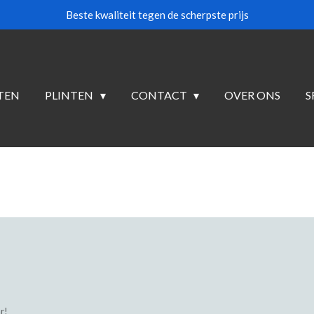
Beste kwaliteit tegen de scherpste prijs
TEN
PLINTEN
CONTACT
OVER ONS
S
r!