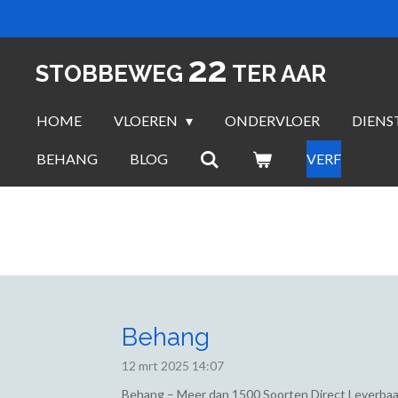
Ga
direct
22
naar
STOBBEWEG
TER AAR
de
hoofdinhoud
HOME
VLOEREN
ONDERVLOER
DIENS
BEHANG
BLOG
VERF
Behang
12 mrt 2025
14:07
Behang – Meer dan 1500 Soorten Direct Leverbaa