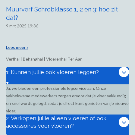
Muurverf Schrobklasse 1, 2 en 3: hoe zit
dat?
9 mrt 2025
19:36
Lees meer »
Verfhal | Behanghal | Vloerenhal Ter Aar
1: Kunnen jullie ook vloeren leggen?
Ja, we bieden een professionele legservice aan. Onze
vakbekwame medewerkers zorgen ervoor dat je vloer vakkundig
en snel wordt gelegd, zodat je direct kunt genieten van je nieuwe
vloer.
2: Verkopen jullie alleen vloeren of ook
accessoires voor vloeren?