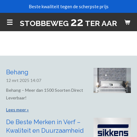
Beste kwaliteit tegen de scherpste prijs
Ga
direct
22
STOBBEWEG
TER AAR
naar
de
hoofdinhoud
Behang
12 mrt 2025
14:07
Behang – Meer dan 1500 Soorten Direct
Leverbaar!
Lees meer »
De Beste Merken in Verf –
Kwaliteit en Duurzaamheid