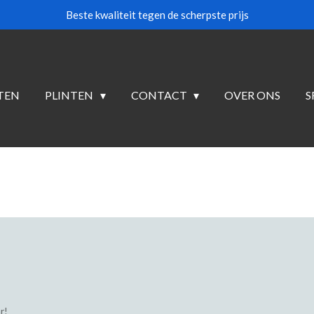
Beste kwaliteit tegen de scherpste prijs
TEN
PLINTEN
CONTACT
OVER ONS
S
r!