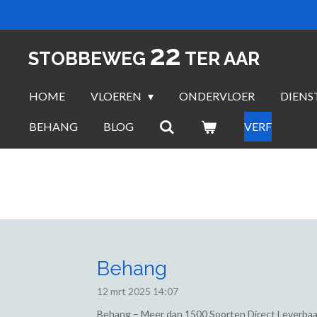
Ga
direct
22
naar
STOBBEWEG
TER AAR
de
hoofdinhoud
HOME
VLOEREN
ONDERVLOER
DIENS
BEHANG
BLOG
VERF
Behang
12 mrt 2025
14:07
Behang – Meer dan 1500 Soorten Direct Leverbaa