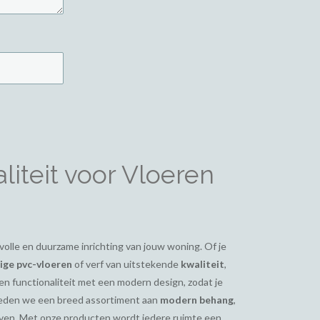
iteit voor Vloeren
ijlvolle en duurzame inrichting van jouw woning. Of je
ge pvc-vloeren
of verf van uitstekende
kwaliteit
,
en functionaliteit met een modern design, zodat je
bieden we een breed assortiment aan
modern behang
,
even. Met onze producten wordt iedere ruimte een