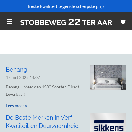
Beste kwaliteit tegen de scherpste prijs
Ga
direct
22
STOBBEWEG
TER AAR
naar
de
hoofdinhoud
Behang
12 mrt 2025
14:07
Behang – Meer dan 1500 Soorten Direct
Leverbaar!
Lees meer »
De Beste Merken in Verf –
Kwaliteit en Duurzaamheid