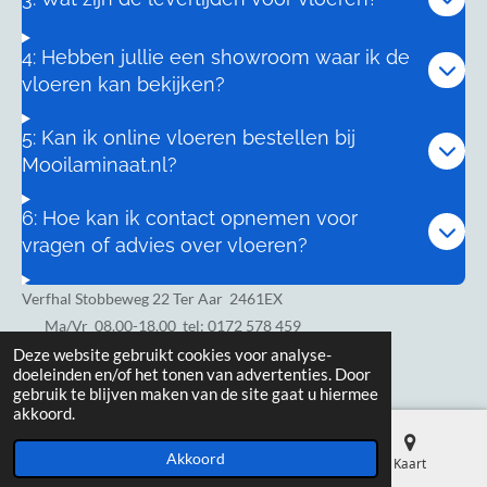
4: Hebben jullie een showroom waar ik de
vloeren kan bekijken?
5: Kan ik online vloeren bestellen bij
Mooilaminaat.nl?
6: Hoe kan ik contact opnemen voor
vragen of advies over vloeren?
Verfhal Stobbeweg 22 Ter Aar 2461EX
Ma/Vr
08.00-18.00 tel: 0172 578 459
Zaterdag 8.00-17.00
Deze website gebruikt cookies voor analyse-
doeleinden en/of het tonen van advertenties. Door
gebruik te blijven maken van de site gaat u hiermee
akkoord.
Akkoord
E-mailadres
Telefoonnummer
Kaart