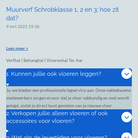
Muurverf Schrobklasse 1, 2 en 3: hoe zit
dat?
9 mrt 2025
19:36
Lees meer »
Verfhal | Behanghal | Vloerenhal Ter Aar
1: Kunnen jullie ook vloeren leggen?
Ja, we bieden een professionele legservice aan. Onze vakbekwame
medewerkers zorgen ervoor dat je vloer vakkundig en snel wordt
gelegd, zodat je direct kunt genieten van je nieuwe vloer.
2: Verkopen jullie alleen vloeren of ook
accessoires voor vloeren?
3: Wat zijn de levertijden voor vloeren?