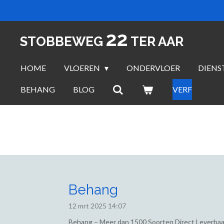
Ga
direct
22
naar
STOBBEWEG
TER AAR
de
hoofdinhoud
HOME
VLOEREN
ONDERVLOER
DIENS
BEHANG
BLOG
VERF
Behang
12 mrt 2025
14:07
Behang – Meer dan 1500 Soorten Direct Leverbaa