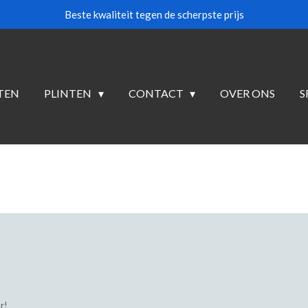
Beste kwaliteit tegen de scherpste prijs
TEN
PLINTEN
CONTACT
OVER ONS
S
r!