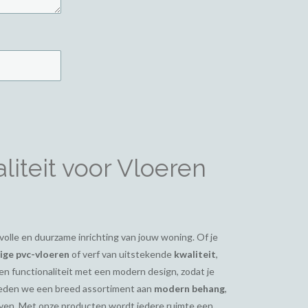
iteit voor Vloeren
ijlvolle en duurzame inrichting van jouw woning. Of je
ge pvc-vloeren
of verf van uitstekende
kwaliteit
,
en functionaliteit met een modern design, zodat je
bieden we een breed assortiment aan
modern behang
,
even. Met onze producten wordt iedere ruimte een