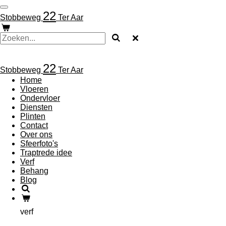
Ga
22
Stobbeweg
Ter Aar
direct
naar
de
hoofdinhoud
22
Stobbeweg
Ter Aar
Home
Vloeren
Ondervloer
Diensten
Plinten
Contact
Over ons
Sfeerfoto's
Traptrede idee
Verf
Behang
Blog
verf