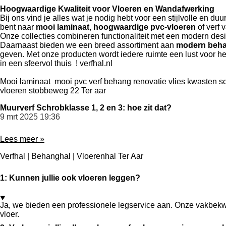
Hoogwaardige Kwaliteit voor Vloeren en Wandafwerking
Bij ons vind je alles wat je nodig hebt voor een stijlvolle en d
bent naar
mooi laminaat
,
hoogwaardige pvc-vloeren
of verf 
Onze collecties combineren functionaliteit met een modern desig
Daarnaast bieden we een breed assortiment aan
modern beh
geven. Met onze producten wordt iedere ruimte een lust voor het
in een sfeervol thuis ! verfhal.nl
Mooi laminaat mooi pvc verf behang renovatie vlies kwasten 
vloeren stobbeweg 22 Ter aar
Muurverf Schrobklasse 1, 2 en 3: hoe zit dat?
9 mrt 2025
19:36
Lees meer »
Verfhal | Behanghal | Vloerenhal Ter Aar
1: Kunnen jullie ook vloeren leggen?
Ja, we bieden een professionele legservice aan. Onze vakbekwa
vloer.