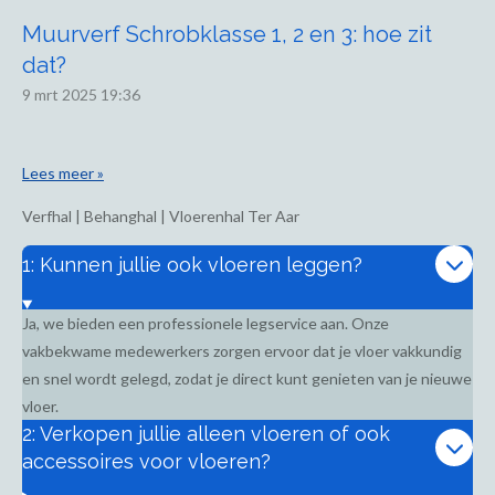
Muurverf Schrobklasse 1, 2 en 3: hoe zit
dat?
9 mrt 2025
19:36
Lees meer »
Verfhal | Behanghal | Vloerenhal Ter Aar
1: Kunnen jullie ook vloeren leggen?
Ja, we bieden een professionele legservice aan. Onze
vakbekwame medewerkers zorgen ervoor dat je vloer vakkundig
en snel wordt gelegd, zodat je direct kunt genieten van je nieuwe
vloer.
2: Verkopen jullie alleen vloeren of ook
accessoires voor vloeren?