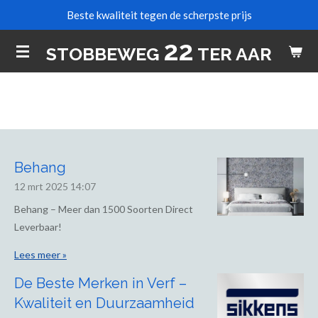
Beste kwaliteit tegen de scherpste prijs
Ga
direct
22
STOBBEWEG
TER AAR
naar
de
hoofdinhoud
Behang
12 mrt 2025
14:07
Behang – Meer dan 1500 Soorten Direct
Leverbaar!
Lees meer »
De Beste Merken in Verf –
Kwaliteit en Duurzaamheid