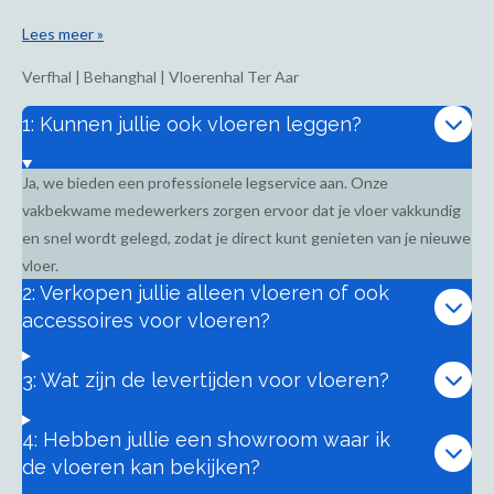
Lees meer »
Verfhal | Behanghal | Vloerenhal Ter Aar
1: Kunnen jullie ook vloeren leggen?
Ja, we bieden een professionele legservice aan. Onze
vakbekwame medewerkers zorgen ervoor dat je vloer vakkundig
en snel wordt gelegd, zodat je direct kunt genieten van je nieuwe
vloer.
2: Verkopen jullie alleen vloeren of ook
accessoires voor vloeren?
3: Wat zijn de levertijden voor vloeren?
4: Hebben jullie een showroom waar ik
de vloeren kan bekijken?