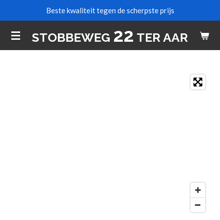
Beste kwaliteit tegen de scherpste prijs
Ga
direct
22
STOBBEWEG
TER AAR
naar
de
hoofdinhoud