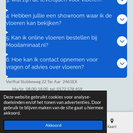
4: Hebben jullie een showroom waar ik de
vloeren kan bekijken?
5: Kan ik online vloeren bestellen bij
Mooilaminaat.nl?
6: Hoe kan ik contact opnemen voor
vragen of advies over vloeren?
Verfhal Stobbeweg 22 Ter Aar 2461EX
Ma/Vr
08.00-18.00 tel: 0172 578 459
Zaterdag 8.00-17.00
Deze website gebruikt cookies voor analyse-
doeleinden en/of het tonen van advertenties. Door
gebruik te blijven maken van de site gaat u hiermee
akkoord.
Akkoord
E-mailadres
Telefoonnummer
Kaart