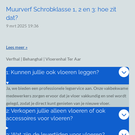
Muurverf Schrobklasse 1, 2 en 3: hoe zit
dat?
9 mrt 2025
19:36
Lees meer »
Verfhal | Behanghal | Vloerenhal Ter Aar
1: Kunnen jullie ook vloeren leggen?
Ja, we bieden een professionele legservice aan. Onze vakbekwame
medewerkers zorgen ervoor dat je vloer vakkundig en snel wordt
gelegd, zodat je direct kunt genieten van je nieuwe vloer.
2: Verkopen jullie alleen vloeren of ook
accessoires voor vloeren?
3: Wat zijn de levertijden voor vloeren?