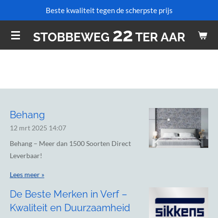
Beste kwaliteit tegen de scherpste prijs
Ga
direct
22
STOBBEWEG
TER AAR
naar
de
hoofdinhoud
Behang
12 mrt 2025
14:07
Behang – Meer dan 1500 Soorten Direct
Leverbaar!
Lees meer »
De Beste Merken in Verf –
Kwaliteit en Duurzaamheid