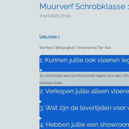
Muurverf Schrobklasse 1,
9 mrt 2025
19:36
Lees meer »
Verfhal | Behanghal | Vloerenhal Ter Aar
1: Kunnen jullie ook vloeren l
Ja, we bieden een professionele legservice aan. O
nieuwe vloer.
2: Verkopen jullie alleen vloe
3: Wat zijn de levertijden voor
4: Hebben jullie een showroom