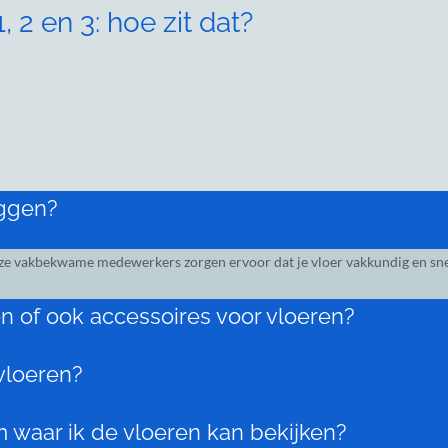
 2 en 3: hoe zit dat?
eggen?
nze vakbekwame medewerkers zorgen ervoor dat je vloer vakkundig en snel 
ren of ook accessoires voor vloeren?
 vloeren?
 waar ik de vloeren kan bekijken?