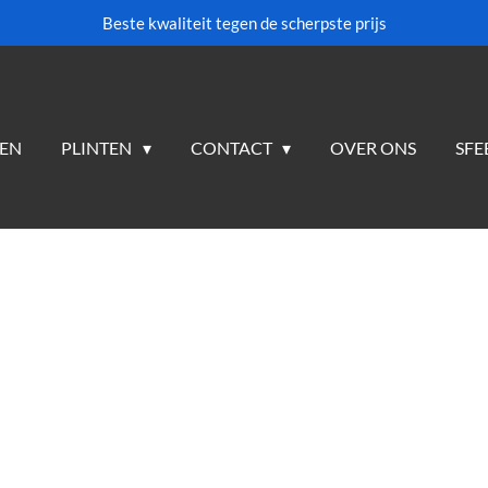
Beste kwaliteit tegen de scherpste prijs
TEN
PLINTEN
CONTACT
OVER ONS
SFE