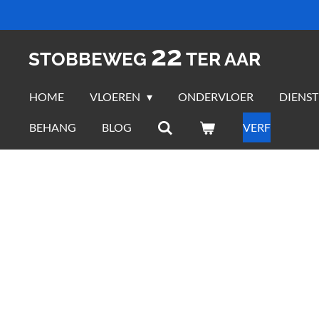
Ga
direct
22
naar
STOBBEWEG
TER AAR
de
hoofdinhoud
HOME
VLOEREN
ONDERVLOER
DIENS
BEHANG
BLOG
VERF