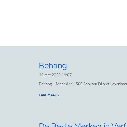
Behang
12 mrt 2025
14:07
Behang – Meer dan 1500 Soorten Direct Leverbaa
Lees meer »
De Beste Merken in Verf