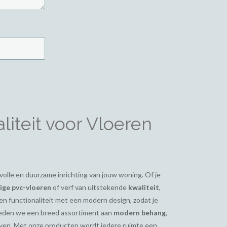
iteit voor Vloeren
ijlvolle en duurzame inrichting van jouw woning. Of je
ge pvc-vloeren
of verf van uitstekende
kwaliteit
,
en functionaliteit met een modern design, zodat je
bieden we een breed assortiment aan
modern behang
,
even. Met onze producten wordt iedere ruimte een