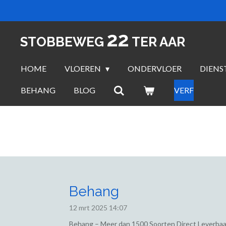
Ga
direct
22
naar
STOBBEWEG
TER AAR
de
hoofdinhoud
HOME
VLOEREN
ONDERVLOER
DIENS
BEHANG
BLOG
VERF
Behang
12 mrt 2025
14:07
Behang – Meer dan 1500 Soorten Direct Leverbaa