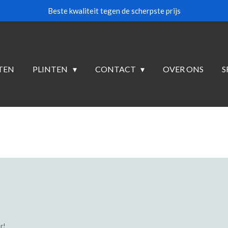
Beste kwaliteit tegen de scherpste prijs
TEN
PLINTEN
CONTACT
OVER ONS
S
r!