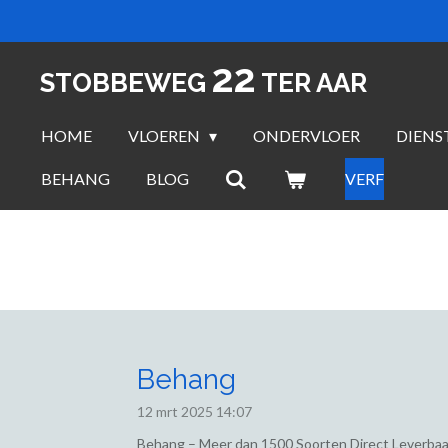
Ga
direct
22
naar
STOBBEWEG
TER AAR
de
hoofdinhoud
HOME
VLOEREN
ONDERVLOER
DIENS
BEHANG
BLOG
VERF
Behang
12 mrt 2025
14:07
Behang – Meer dan 1500 Soorten Direct Leverbaa