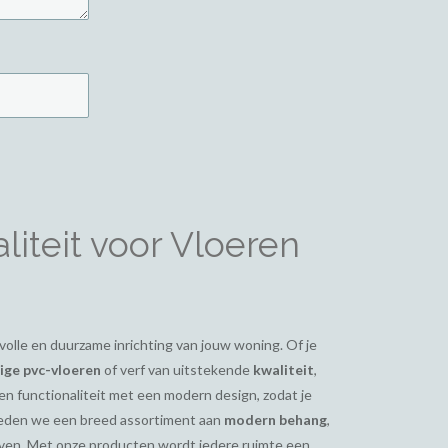
iteit voor Vloeren
ijlvolle en duurzame inrichting van jouw woning. Of je
ge pvc-vloeren
of verf van uitstekende
kwaliteit
,
en functionaliteit met een modern design, zodat je
bieden we een breed assortiment aan
modern behang
,
even. Met onze producten wordt iedere ruimte een