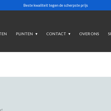
Beste kwaliteit tegen de scherpste prijs
TEN
PLINTEN
CONTACT
OVER ONS
S
r!