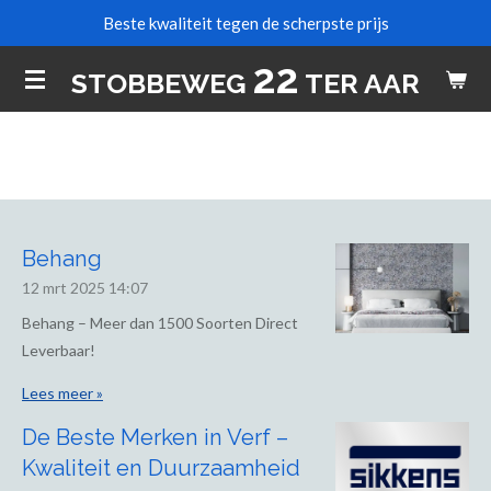
Beste kwaliteit tegen de scherpste prijs
Ga
direct
22
STOBBEWEG
TER AAR
naar
de
hoofdinhoud
Behang
12 mrt 2025
14:07
Behang – Meer dan 1500 Soorten Direct
Leverbaar!
Lees meer »
De Beste Merken in Verf –
Kwaliteit en Duurzaamheid