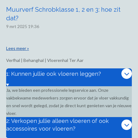
Muurverf Schrobklasse 1, 2 en 3: hoe zit
dat?
9 mrt 2025
19:36
Lees meer »
Verfhal | Behanghal | Vloerenhal Ter Aar
1: Kunnen jullie ook vloeren leggen?
Ja, we bieden een professionele legservice aan. Onze
vakbekwame medewerkers zorgen ervoor dat je vloer vakkundig
en snel wordt gelegd, zodat je direct kunt genieten van je nieuwe
vloer.
2: Verkopen jullie alleen vloeren of ook
accessoires voor vloeren?