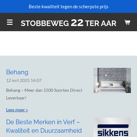
Beste kwaliteit tegen de scherpste prijs
Ga
direct
22
STOBBEWEG
TER AAR
naar
de
hoofdinhoud
Behang
12 mrt 2025
14:07
Behang – Meer dan 1500 Soorten Direct
Leverbaar!
Lees meer »
De Beste Merken in Verf –
Kwaliteit en Duurzaamheid