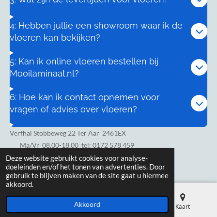
4: Hebben jullie een showroom waar ik de
vloeren kan bekijken?
5: Kan ik online vloeren bestellen bij
Mooilaminaat.nl?
6: Hoe kan ik contact opnemen voor
vragen of advies over vloeren?
Verfhal Stobbeweg 22 Ter Aar 2461EX
Ma/Vr
08.00-18.00 tel: 0172 578 459
Zaterdag 8.00-17.00
Deze website gebruikt cookies voor analyse-
doeleinden en/of het tonen van advertenties. Door
gebruik te blijven maken van de site gaat u hiermee
akkoord.
Akkoord
E-mailadres
Telefoonnummer
Kaart