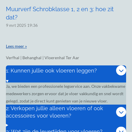
Muurverf Schrobklasse 1, 2 en 3: hoe zit
dat?
9 mrt 2025
19:36
Lees meer »
Verfhal | Behanghal | Vloerenhal Ter Aar
1: Kunnen jullie ook vloeren leggen?
Ja, we bieden een professionele legservice aan. Onze vakbekwame
medewerkers zorgen ervoor dat je vloer vakkundig en snel wordt
gelegd, zodat je direct kunt genieten van je nieuwe vloer.
2: Verkopen jullie alleen vloeren of ook
accessoires voor vloeren?
3: Wat zijn de levertijden voor vloeren?