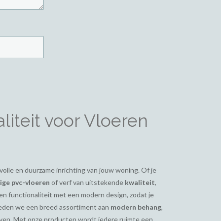
iteit voor Vloeren
ijlvolle en duurzame inrichting van jouw woning. Of je
ge pvc-vloeren
of verf van uitstekende
kwaliteit
,
en functionaliteit met een modern design, zodat je
bieden we een breed assortiment aan
modern behang
,
even. Met onze producten wordt iedere ruimte een