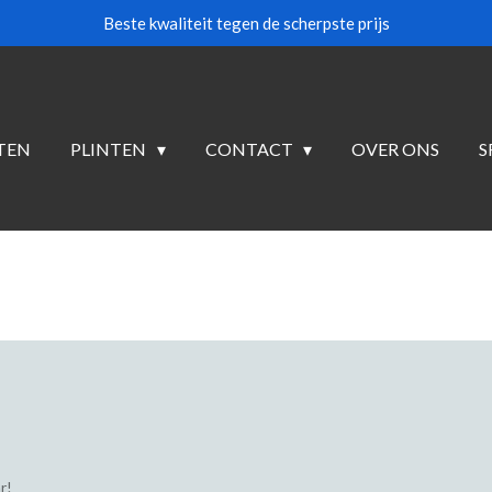
Beste kwaliteit tegen de scherpste prijs
TEN
PLINTEN
CONTACT
OVER ONS
S
r!