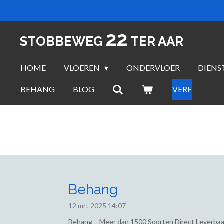
Ga
direct
22
naar
STOBBEWEG
TER AAR
de
hoofdinhoud
HOME
VLOEREN
ONDERVLOER
DIENS
BEHANG
BLOG
VERF
Behang
12 mrt 2025
14:07
Behang – Meer dan 1500 Soorten Direct Leverbaa