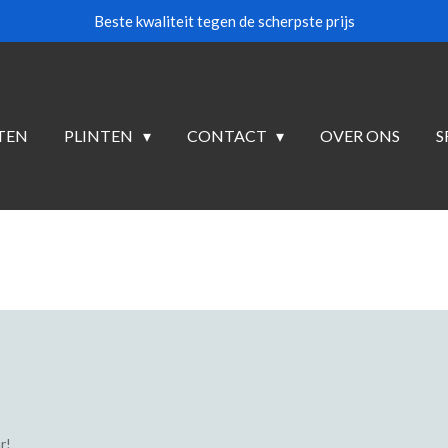
Beste kwaliteit tegen de scherpste prijs
TEN
PLINTEN
CONTACT
OVER ONS
S
r!