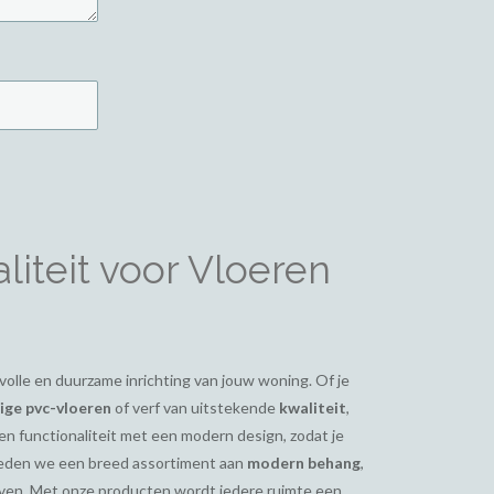
iteit voor Vloeren
ijlvolle en duurzame inrichting van jouw woning. Of je
ge pvc-vloeren
of verf van uitstekende
kwaliteit
,
en functionaliteit met een modern design, zodat je
bieden we een breed assortiment aan
modern behang
,
even. Met onze producten wordt iedere ruimte een