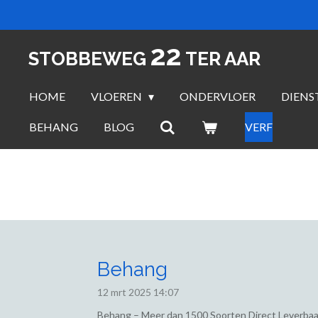
Ga
direct
22
naar
STOBBEWEG
TER AAR
de
hoofdinhoud
HOME
VLOEREN
ONDERVLOER
DIENS
BEHANG
BLOG
VERF
Behang
12 mrt 2025
14:07
Behang – Meer dan 1500 Soorten Direct Leverbaa