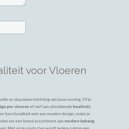
iteit voor Vloeren
ijlvolle en duurzame inrichting van jouw woning. Of je
ge pvc-vloeren
of verf van uitstekende
kwaliteit
,
en functionaliteit met een modern design, zodat je
bieden we een breed assortiment aan
modern behang
,
even. Met onze producten wordt iedere ruimte een