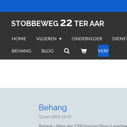
Ga
direct
22
naar
STOBBEWEG
TER AAR
de
hoofdinhoud
HOME
VLOEREN
ONDERVLOER
DIENS
BEHANG
BLOG
VERF
Behang
12 mrt 2025
14:07
Behang – Meer dan 1500 Soorten Direct Leverbaa