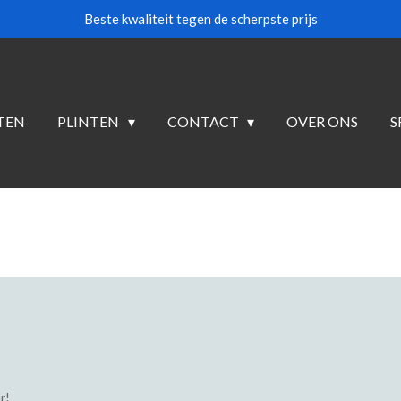
Beste kwaliteit tegen de scherpste prijs
TEN
PLINTEN
CONTACT
OVER ONS
S
r!