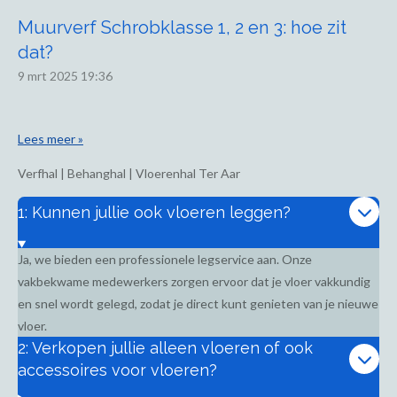
Muurverf Schrobklasse 1, 2 en 3: hoe zit
dat?
9 mrt 2025
19:36
Lees meer »
Verfhal | Behanghal | Vloerenhal Ter Aar
1: Kunnen jullie ook vloeren leggen?
Ja, we bieden een professionele legservice aan. Onze
vakbekwame medewerkers zorgen ervoor dat je vloer vakkundig
en snel wordt gelegd, zodat je direct kunt genieten van je nieuwe
vloer.
2: Verkopen jullie alleen vloeren of ook
accessoires voor vloeren?