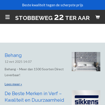
Beste kwaliteit tegen de scherpste prijs
Ga
direct
22
STOBBEWEG
TER AAR
naar
de
hoofdinhoud
Behang
12 mrt 2025
14:07
Behang – Meer dan 1500 Soorten Direct
Leverbaar!
Lees meer »
De Beste Merken in Verf –
Kwaliteit en Duurzaamheid