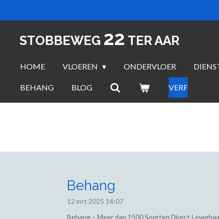
Ga
direct
22
naar
STOBBEWEG
TER AAR
de
hoofdinhoud
HOME
VLOEREN
ONDERVLOER
DIENS
BEHANG
BLOG
VERF
Behang
12 mrt 2025
14:07
Behang – Meer dan 1500 Soorten Direct Leverbaa