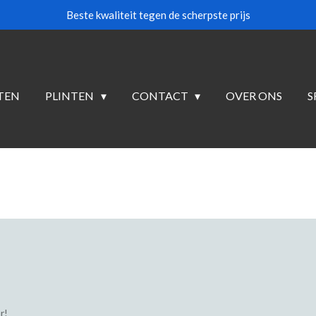
Beste kwaliteit tegen de scherpste prijs
TEN
PLINTEN
CONTACT
OVER ONS
S
r!