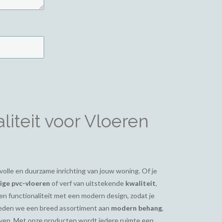
iteit voor Vloeren
ijlvolle en duurzame inrichting van jouw woning. Of je
ge pvc-vloeren
of verf van uitstekende
kwaliteit
,
en functionaliteit met een modern design, zodat je
bieden we een breed assortiment aan
modern behang
,
even. Met onze producten wordt iedere ruimte een