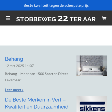
Beste kwaliteit tegen de scherpste prijs
Ga
direct
22
STOBBEWEG
TER AAR
naar
de
hoofdinhoud
Behang
12 mrt 2025
14:07
Behang – Meer dan 1500 Soorten Direct
Leverbaar!
Lees meer »
De Beste Merken in Verf –
Kwaliteit en Duurzaamheid