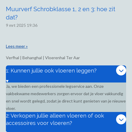
Muurverf Schrobklasse 1, 2 en 3: hoe zit
dat?
9 mrt 2025
19:36
Lees meer »
Verfhal | Behanghal | Vloerenhal Ter Aar
1: Kunnen jullie ook vloeren leggen?
Ja, we bieden een professionele legservice aan. Onze
vakbekwame medewerkers zorgen ervoor dat je vloer vakkundig
en snel wordt gelegd, zodat je direct kunt genieten van je nieuwe
vloer.
2: Verkopen jullie alleen vloeren of ook
accessoires voor vloeren?