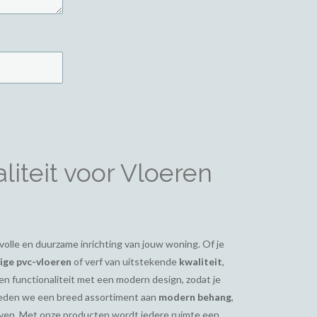
iteit voor Vloeren
ijlvolle en duurzame inrichting van jouw woning. Of je
ge pvc-vloeren
of verf van uitstekende
kwaliteit
,
en functionaliteit met een modern design, zodat je
bieden we een breed assortiment aan
modern behang
,
even. Met onze producten wordt iedere ruimte een