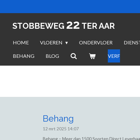
Ga
direct
22
naar
STOBBEWEG
TER AAR
de
hoofdinhoud
HOME
VLOEREN
ONDERVLOER
DIENS
BEHANG
BLOG
VERF
Behang
12 mrt 2025
14:07
Behang – Meer dan 1500 Soorten Direct Leverbaa