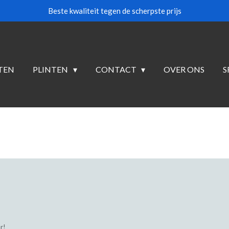
Beste kwaliteit tegen de scherpste prijs
TEN
PLINTEN
CONTACT
OVER ONS
S
r!