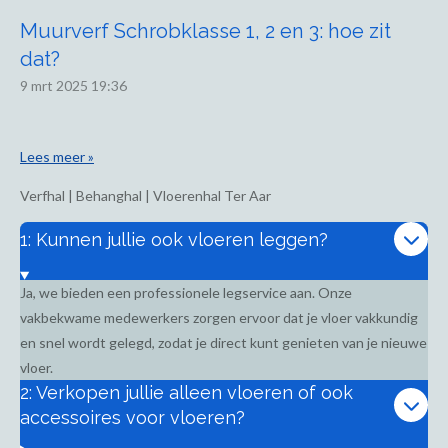
Muurverf Schrobklasse 1, 2 en 3: hoe zit
dat?
9 mrt 2025
19:36
Lees meer »
Verfhal | Behanghal | Vloerenhal Ter Aar
1: Kunnen jullie ook vloeren leggen?
Ja, we bieden een professionele legservice aan. Onze
vakbekwame medewerkers zorgen ervoor dat je vloer vakkundig
en snel wordt gelegd, zodat je direct kunt genieten van je nieuwe
vloer.
2: Verkopen jullie alleen vloeren of ook
accessoires voor vloeren?