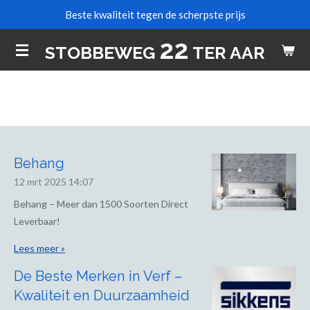
Beste kwaliteit tegen de scherpste prijs
Ga
direct
22
STOBBEWEG
TER AAR
naar
de
hoofdinhoud
Behang
12 mrt 2025
14:07
Behang – Meer dan 1500 Soorten Direct
Leverbaar!
Lees meer »
De Beste Merken in Verf –
Kwaliteit en Duurzaamheid