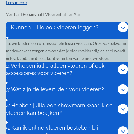
Lees meer »
Verfhal | Behanghal | Vloerenhal Ter Aar
1: Kunnen jullie ook vloeren leggen?
Ja, we bieden een professionele legservice aan. Onze vakbekwame
medewerkers zorgen ervoor dat je vloer vakkundig en snel wordt
gelegd, zodat je direct kunt genieten van je nieuwe vloer.
2: Verkopen jullie alleen vloeren of ook
accessoires voor vloeren?
3: Wat zijn de levertijden voor vloeren?
4: Hebben jullie een showroom waar ik de
vloeren kan bekijken?
5: Kan ik online vloeren bestellen bij