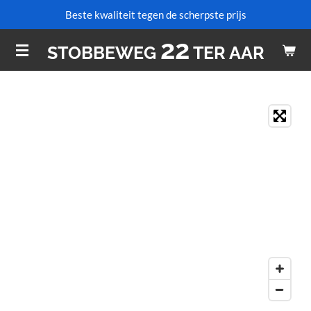
Beste kwaliteit tegen de scherpste prijs
Ga
direct
22
STOBBEWEG
TER AAR
naar
de
hoofdinhoud