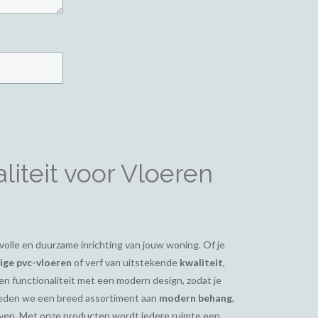
iteit voor Vloeren
ijlvolle en duurzame inrichting van jouw woning. Of je
ge pvc-vloeren
of verf van uitstekende
kwaliteit
,
en functionaliteit met een modern design, zodat je
bieden we een breed assortiment aan
modern behang
,
even. Met onze producten wordt iedere ruimte een