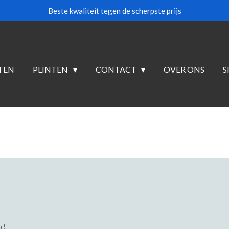
Beste kwaliteit tegen de scherpste prijs
TEN
PLINTEN
CONTACT
OVER ONS
S
r!