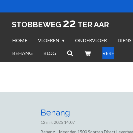
Ga
direct
22
naar
STOBBEWEG
TER AAR
de
hoofdinhoud
HOME
VLOEREN
ONDERVLOER
DIENS
BEHANG
BLOG
VERF
Behang
12 mrt 2025
14:07
Behang – Meer dan 1500 Soorten Direct Leverbaa