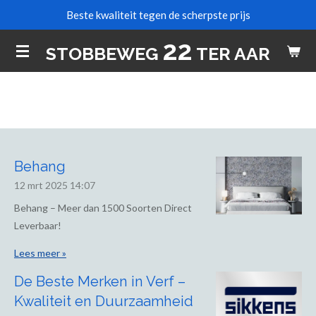
Beste kwaliteit tegen de scherpste prijs
Ga
direct
22
STOBBEWEG
TER AAR
naar
de
hoofdinhoud
Behang
12 mrt 2025
14:07
Behang – Meer dan 1500 Soorten Direct
Leverbaar!
Lees meer »
De Beste Merken in Verf –
Kwaliteit en Duurzaamheid