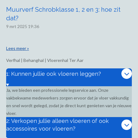
Muurverf Schrobklasse 1, 2 en 3: hoe zit
dat?
9 mrt 2025
19:36
Lees meer »
Verfhal | Behanghal | Vloerenhal Ter Aar
1: Kunnen jullie ook vloeren leggen?
Ja, we bieden een professionele legservice aan. Onze
vakbekwame medewerkers zorgen ervoor dat je vloer vakkundig
en snel wordt gelegd, zodat je direct kunt genieten van je nieuwe
vloer.
2: Verkopen jullie alleen vloeren of ook
accessoires voor vloeren?