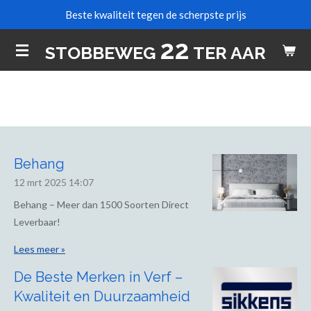
Beste kwaliteit tegen de scherpste prijs
Ga
direct
22
STOBBEWEG
TER AAR
naar
de
hoofdinhoud
Behang
12 mrt 2025
14:07
Behang – Meer dan 1500 Soorten Direct
Leverbaar!
Lees meer »
De Beste Merken in Verf –
Kwaliteit en Duurzaamheid