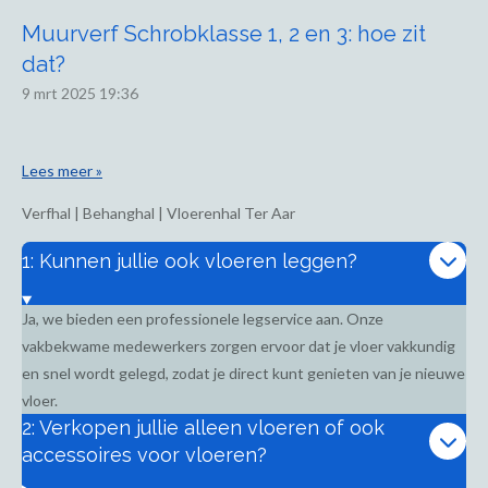
Muurverf Schrobklasse 1, 2 en 3: hoe zit
dat?
9 mrt 2025
19:36
Lees meer »
Verfhal | Behanghal | Vloerenhal Ter Aar
1: Kunnen jullie ook vloeren leggen?
Ja, we bieden een professionele legservice aan. Onze
vakbekwame medewerkers zorgen ervoor dat je vloer vakkundig
en snel wordt gelegd, zodat je direct kunt genieten van je nieuwe
vloer.
2: Verkopen jullie alleen vloeren of ook
accessoires voor vloeren?