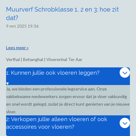
Muurverf Schrobklasse 1, 2 en 3: hoe zit
dat?
9 mrt 2025
19:36
Lees meer »
Verfhal | Behanghal | Vloerenhal Ter Aar
1: Kunnen jullie ook vloeren leggen?
Ja, we bieden een professionele legservice aan. Onze
vakbekwame medewerkers zorgen ervoor dat je vloer vakkundig
en snel wordt gelegd, zodat je direct kunt genieten van je nieuwe
vloer.
2: Verkopen jullie alleen vloeren of ook
accessoires voor vloeren?