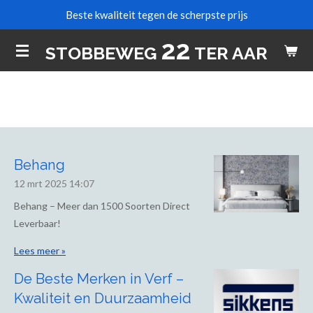
Beste kwaliteit tegen de scherpste prijs
Ga
direct
22
STOBBEWEG
TER AAR
naar
de
hoofdinhoud
Behang
12 mrt 2025
14:07
Behang – Meer dan 1500 Soorten Direct
Leverbaar!
Lees meer »
De Beste Merken in Verf –
Kwaliteit en Duurzaamheid