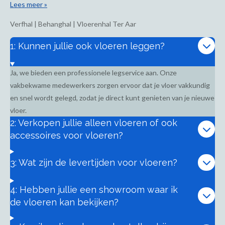
Lees meer »
Verfhal | Behanghal | Vloerenhal Ter Aar
1: Kunnen jullie ook vloeren leggen?
Ja, we bieden een professionele legservice aan. Onze
vakbekwame medewerkers zorgen ervoor dat je vloer vakkundig
en snel wordt gelegd, zodat je direct kunt genieten van je nieuwe
vloer.
2: Verkopen jullie alleen vloeren of ook
accessoires voor vloeren?
3: Wat zijn de levertijden voor vloeren?
4: Hebben jullie een showroom waar ik
de vloeren kan bekijken?