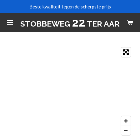
Beste kwaliteit tegen de scherpste prijs
Ga
direct
22
STOBBEWEG
TER AAR
naar
de
hoofdinhoud