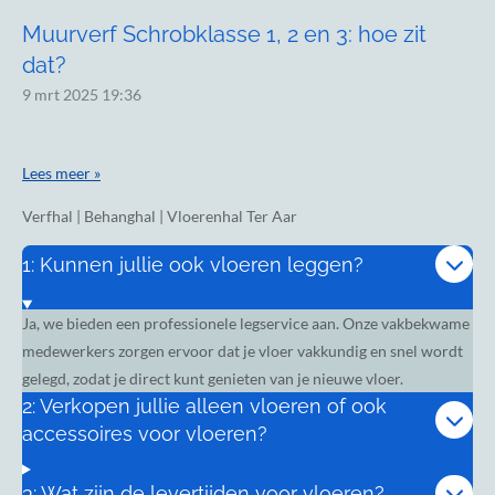
Muurverf Schrobklasse 1, 2 en 3: hoe zit
dat?
9 mrt 2025
19:36
Lees meer »
Verfhal | Behanghal | Vloerenhal Ter Aar
1: Kunnen jullie ook vloeren leggen?
Ja, we bieden een professionele legservice aan. Onze vakbekwame
medewerkers zorgen ervoor dat je vloer vakkundig en snel wordt
gelegd, zodat je direct kunt genieten van je nieuwe vloer.
2: Verkopen jullie alleen vloeren of ook
accessoires voor vloeren?
3: Wat zijn de levertijden voor vloeren?