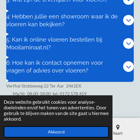
4: Hebben jullie een showroom waar ik de
vloeren kan bekijken?
5: Kan ik online vloeren bestellen bij
Mooilaminaat.nl?
6: Hoe kan ik contact opnemen voor
vragen of advies over vloeren?
Verfhal Stobbeweg 22 Ter Aar 2461EX
Ma/Vr
08.00-18.00 tel: 0172 578 459
Zaterdag 8.00-17.00
Deze website gebruikt cookies voor analyse-
doeleinden en/of het tonen van advertenties. Door
gebruik te blijven maken van de site gaat u hiermee
akkoord.
Akkoord
E-mailadres
Telefoonnummer
Kaart