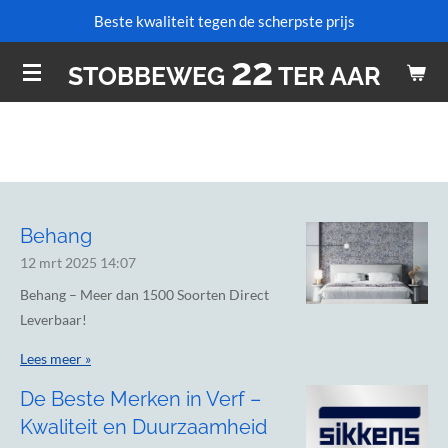
Beste kwaliteit tegen de scherpste prijs
Ga
direct
22
STOBBEWEG
TER AAR
naar
de
hoofdinhoud
Behang
12 mrt 2025
14:07
Behang – Meer dan 1500 Soorten Direct
Leverbaar!
Lees meer »
De Beste Merken in Verf –
Kwaliteit en Duurzaamheid