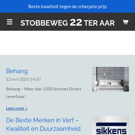
Beste kwaliteit tegen de scherpste prijs
Ga
direct
22
STOBBEWEG
TER AAR
naar
de
hoofdinhoud
Behang
12 mrt 2025
14:07
Behang – Meer dan 1500 Soorten Direct
Leverbaar!
Lees meer »
De Beste Merken in Verf –
Kwaliteit en Duurzaamheid