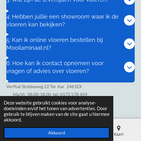
4: Hebben jullie een showroom waar ik de
vloeren kan bekijken?
5: Kan ik online vloeren bestellen bij
Mooilaminaat.nl?
6: Hoe kan ik contact opnemen voor
vragen of advies over vloeren?
Verfhal Stobbeweg 22 Ter Aar 2461EX
Ma/Vr
08.00-18.00 tel: 0172 578 459
Zaterdag 8.00-17.00
Deze website gebruikt cookies voor analyse-
doeleinden en/of het tonen van advertenties. Door
gebruik te blijven maken van de site gaat u hiermee
akkoord.
Akkoord
E-mailadres
Telefoonnummer
Kaart