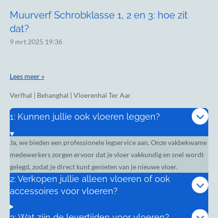
Muurverf Schrobklasse 1, 2 en 3: hoe zit
dat?
9 mrt 2025
19:36
Lees meer »
Verfhal | Behanghal | Vloerenhal Ter Aar
1: Kunnen jullie ook vloeren leggen?
Ja, we bieden een professionele legservice aan. Onze vakbekwame
medewerkers zorgen ervoor dat je vloer vakkundig en snel wordt
gelegd, zodat je direct kunt genieten van je nieuwe vloer.
2: Verkopen jullie alleen vloeren of ook
accessoires voor vloeren?
3: Wat zijn de levertijden voor vloeren?