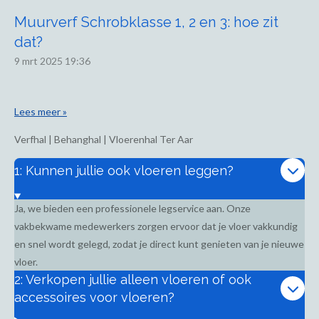
Muurverf Schrobklasse 1, 2 en 3: hoe zit
dat?
9 mrt 2025
19:36
Lees meer »
Verfhal | Behanghal | Vloerenhal Ter Aar
1: Kunnen jullie ook vloeren leggen?
Ja, we bieden een professionele legservice aan. Onze
vakbekwame medewerkers zorgen ervoor dat je vloer vakkundig
en snel wordt gelegd, zodat je direct kunt genieten van je nieuwe
vloer.
2: Verkopen jullie alleen vloeren of ook
accessoires voor vloeren?