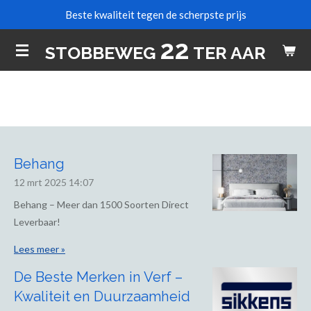
Beste kwaliteit tegen de scherpste prijs
Ga
direct
22
STOBBEWEG
TER AAR
naar
de
hoofdinhoud
Behang
12 mrt 2025
14:07
Behang – Meer dan 1500 Soorten Direct
Leverbaar!
Lees meer »
De Beste Merken in Verf –
Kwaliteit en Duurzaamheid