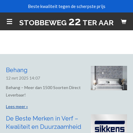
Beste kwaliteit tegen de scherpste prijs
Ga
direct
22
STOBBEWEG
TER AAR
naar
de
hoofdinhoud
Behang
12 mrt 2025
14:07
Behang – Meer dan 1500 Soorten Direct
Leverbaar!
Lees meer »
De Beste Merken in Verf –
Kwaliteit en Duurzaamheid