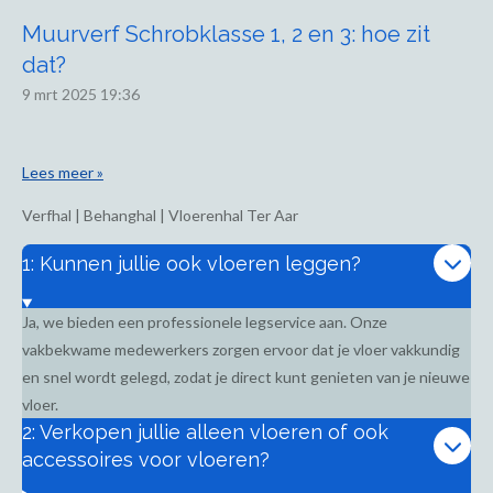
Muurverf Schrobklasse 1, 2 en 3: hoe zit
dat?
9 mrt 2025
19:36
Lees meer »
Verfhal | Behanghal | Vloerenhal Ter Aar
1: Kunnen jullie ook vloeren leggen?
Ja, we bieden een professionele legservice aan. Onze
vakbekwame medewerkers zorgen ervoor dat je vloer vakkundig
en snel wordt gelegd, zodat je direct kunt genieten van je nieuwe
vloer.
2: Verkopen jullie alleen vloeren of ook
accessoires voor vloeren?