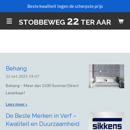
Beste kwaliteit tegen de scherpste prijs
Ga
direct
22
STOBBEWEG
TER AAR
naar
de
hoofdinhoud
Behang
12 mrt 2025
14:07
Behang – Meer dan 1500 Soorten Direct
Leverbaar!
Lees meer »
De Beste Merken in Verf –
Kwaliteit en Duurzaamheid