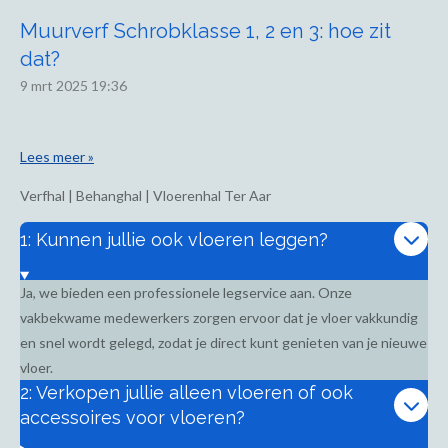
Muurverf Schrobklasse 1, 2 en 3: hoe zit
dat?
9 mrt 2025
19:36
Lees meer »
Verfhal | Behanghal | Vloerenhal Ter Aar
1: Kunnen jullie ook vloeren leggen?
Ja, we bieden een professionele legservice aan. Onze
vakbekwame medewerkers zorgen ervoor dat je vloer vakkundig
en snel wordt gelegd, zodat je direct kunt genieten van je nieuwe
vloer.
2: Verkopen jullie alleen vloeren of ook
accessoires voor vloeren?