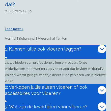
dat?
9 mrt 2025
19:36
Lees meer »
Verfhal | Behanghal | Vloerenhal Ter Aar
1: Kunnen jullie ook vloeren leggen?
Ja, we bieden een professionele legservice aan. Onze
vakbekwame medewerkers zorgen ervoor dat je vloer vakkundig
en snel wordt gelegd, zodat je direct kunt genieten van je nieuwe
vloer.
2: Verkopen jullie alleen vloeren of ook
accessoires voor vloeren?
3: Wat zijn de levertijden voor vloeren?