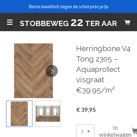
Beste kwaliteit tegen de scherpste prijs
Ga
direct
22
STOBBEWEG
TER AAR
naar
de
hoofdinhoud
Herringbone V4
Tong 2305 –
Aquaprotect
visgraat
€39.95/m²
€ 39,95
In
winkelwagen