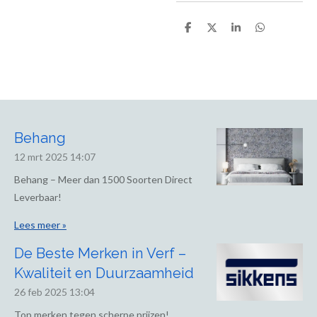
D
D
S
D
e
e
h
e
l
e
a
l
e
l
r
e
n
e
n
Behang
12 mrt 2025
14:07
Behang – Meer dan 1500 Soorten Direct
Leverbaar!
Lees meer »
De Beste Merken in Verf –
Kwaliteit en Duurzaamheid
26 feb 2025
13:04
Top merken tegen scherpe prijzen!