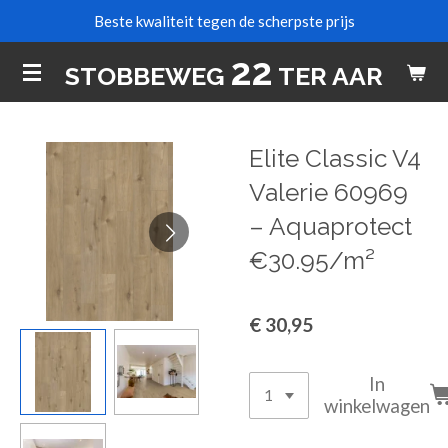
Beste kwaliteit tegen de scherpste prijs
Ga
direct
22
STOBBEWEG
TER AAR
naar
de
hoofdinhoud
Elite Classic V4
Valerie 60969
– Aquaprotect
€30.95/m²
€ 30,95
In
winkelwagen