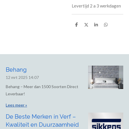
Levertijd 2 a 3 werkdagen
D
D
S
D
e
e
h
e
l
e
a
l
e
l
r
e
n
e
n
Behang
12 mrt 2025
14:07
Behang – Meer dan 1500 Soorten Direct
Leverbaar!
Lees meer »
De Beste Merken in Verf –
Kwaliteit en Duurzaamheid