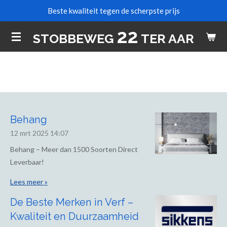
Beste kwaliteit tegen de scherpste prijs
Ga
direct
22
STOBBEWEG
TER AAR
naar
de
hoofdinhoud
Behang
12 mrt 2025
14:07
Behang – Meer dan 1500 Soorten Direct
Leverbaar!
Lees meer »
De Beste Merken in Verf –
Kwaliteit en Duurzaamheid