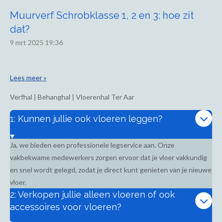
Muurverf Schrobklasse 1, 2 en 3: hoe zit
dat?
9 mrt 2025
19:36
Lees meer »
Verfhal | Behanghal | Vloerenhal Ter Aar
1: Kunnen jullie ook vloeren leggen?
Ja, we bieden een professionele legservice aan. Onze
vakbekwame medewerkers zorgen ervoor dat je vloer vakkundig
en snel wordt gelegd, zodat je direct kunt genieten van je nieuwe
vloer.
2: Verkopen jullie alleen vloeren of ook
accessoires voor vloeren?