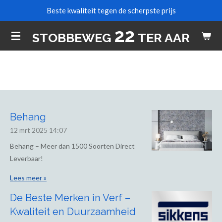
Beste kwaliteit tegen de scherpste prijs
Ga
direct
22
STOBBEWEG
TER AAR
naar
de
hoofdinhoud
Behang
12 mrt 2025
14:07
Behang – Meer dan 1500 Soorten Direct
Leverbaar!
Lees meer »
De Beste Merken in Verf –
Kwaliteit en Duurzaamheid