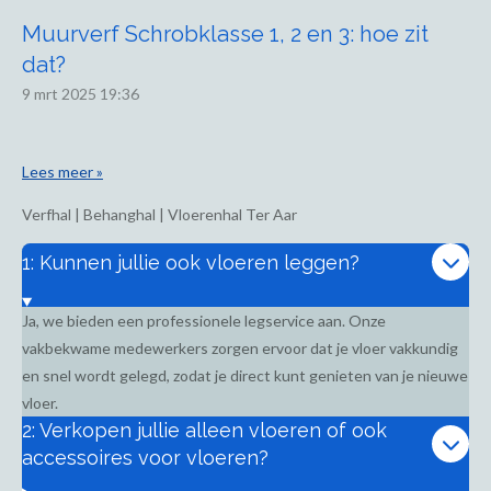
Muurverf Schrobklasse 1, 2 en 3: hoe zit
dat?
9 mrt 2025
19:36
Lees meer »
Verfhal | Behanghal | Vloerenhal Ter Aar
1: Kunnen jullie ook vloeren leggen?
Ja, we bieden een professionele legservice aan. Onze
vakbekwame medewerkers zorgen ervoor dat je vloer vakkundig
en snel wordt gelegd, zodat je direct kunt genieten van je nieuwe
vloer.
2: Verkopen jullie alleen vloeren of ook
accessoires voor vloeren?