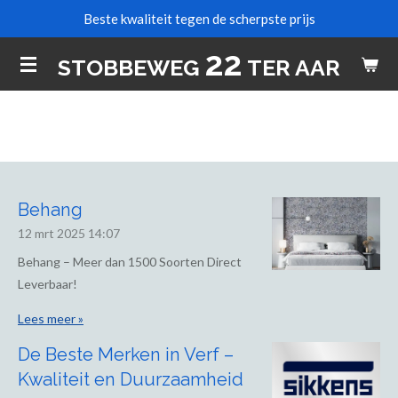
Beste kwaliteit tegen de scherpste prijs
Ga
direct
22
STOBBEWEG
TER AAR
naar
de
hoofdinhoud
Behang
12 mrt 2025
14:07
Behang – Meer dan 1500 Soorten Direct
Leverbaar!
Lees meer »
De Beste Merken in Verf –
Kwaliteit en Duurzaamheid