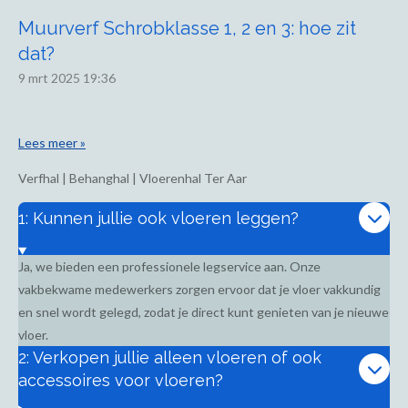
Muurverf Schrobklasse 1, 2 en 3: hoe zit
dat?
9 mrt 2025
19:36
Lees meer »
Verfhal | Behanghal | Vloerenhal Ter Aar
1: Kunnen jullie ook vloeren leggen?
Ja, we bieden een professionele legservice aan. Onze
vakbekwame medewerkers zorgen ervoor dat je vloer vakkundig
en snel wordt gelegd, zodat je direct kunt genieten van je nieuwe
vloer.
2: Verkopen jullie alleen vloeren of ook
accessoires voor vloeren?