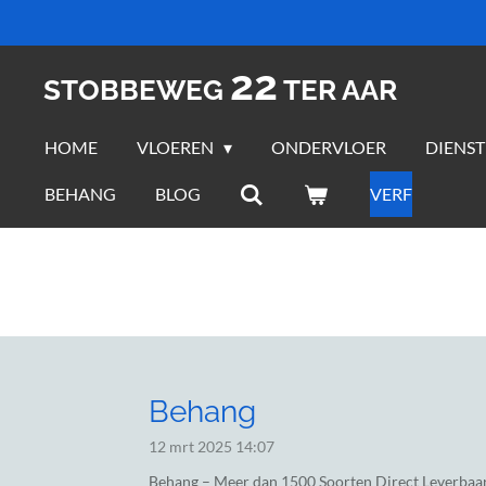
Ga
direct
22
naar
STOBBEWEG
TER AAR
de
hoofdinhoud
HOME
VLOEREN
ONDERVLOER
DIENS
BEHANG
BLOG
VERF
Behang
12 mrt 2025
14:07
Behang – Meer dan 1500 Soorten Direct Leverbaa