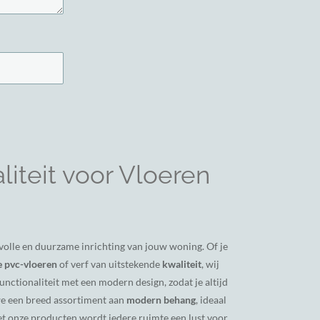
iteit voor Vloeren
ijlvolle en duurzame inrichting van jouw woning. Of je
 pvc-vloeren
of verf van uitstekende
kwaliteit
, wij
nctionaliteit met een modern design, zodat je altijd
we een breed assortiment aan
modern behang
, ideaal
et onze producten wordt iedere ruimte een lust voor