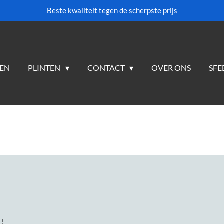
Beste kwaliteit tegen de scherpste prijs
TEN
PLINTEN
CONTACT
OVER ONS
SFE
r!