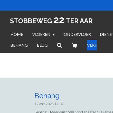
Ga
direct
22
naar
STOBBEWEG
TER AAR
de
hoofdinhoud
HOME
VLOEREN
ONDERVLOER
DIENS
BEHANG
BLOG
VERF
Behang
12 mrt 2025
14:07
Behang – Meer dan 1500 Soorten Direct Leverbaa