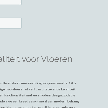
iteit voor Vloeren
ijlvolle en duurzame inrichting van jouw woning. Of je
ge pvc-vloeren
of verf van uitstekende
kwaliteit
,
en functionaliteit met een modern design, zodat je
bieden we een breed assortiment aan
modern behang
,
even. Met onze producten wordt iedere ruimte een