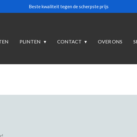
Beste kwaliteit tegen de scherpste prijs
TEN
PLINTEN
CONTACT
OVER ONS
S
r!