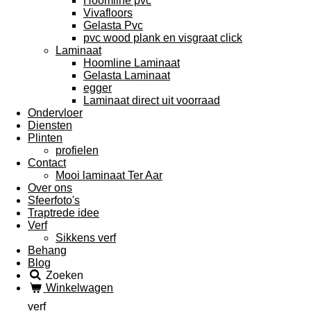
Hoomline pvc
Vivafloors
Gelasta Pvc
pvc wood plank en visgraat click
Laminaat
Hoomline Laminaat
Gelasta Laminaat
egger
Laminaat direct uit voorraad
Ondervloer
Diensten
Plinten
profielen
Contact
Mooi laminaat Ter Aar
Over ons
Sfeerfoto's
Traptrede idee
Verf
Sikkens verf
Behang
Blog
Zoeken
Winkelwagen
verf