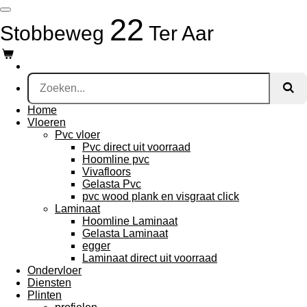
Ga
22
direct
Stobbeweg
Ter Aar
naar
de
hoofdinhoud
Home
Vloeren
Pvc vloer
Pvc direct uit voorraad
Hoomline pvc
Vivafloors
Gelasta Pvc
pvc wood plank en visgraat click
Laminaat
Hoomline Laminaat
Gelasta Laminaat
egger
Laminaat direct uit voorraad
Ondervloer
Diensten
Plinten