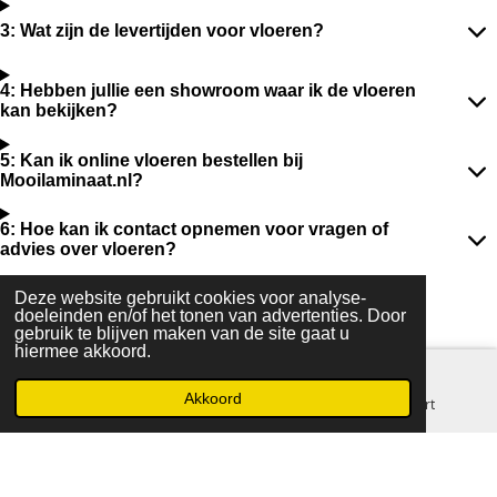
3: Wat zijn de levertijden voor vloeren?
4: Hebben jullie een showroom waar ik de vloeren
kan bekijken?
5: Kan ik online vloeren bestellen bij
Mooilaminaat.nl?
6: Hoe kan ik contact opnemen voor vragen of
advies over vloeren?
Deze website gebruikt cookies voor analyse-
Verfhal Stobbeweg 22 Ter Aar 2461EX
doeleinden en/of het tonen van advertenties. Door
Ma/Vr
08.00-18.00 tel: 0172 578 459
gebruik te blijven maken van de site gaat u
Zaterdag 8.00-17.00
hiermee akkoord.
Akkoord
E-mailadres
Telefoonnummer
Kaart