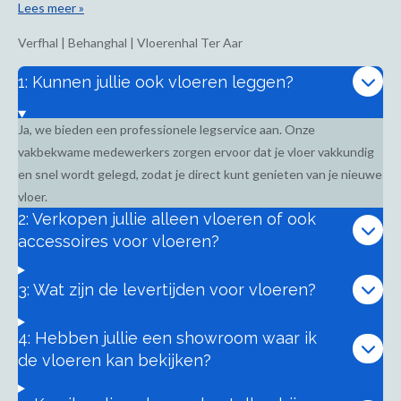
Lees meer »
Verfhal | Behanghal | Vloerenhal Ter Aar
1: Kunnen jullie ook vloeren leggen?
Ja, we bieden een professionele legservice aan. Onze
vakbekwame medewerkers zorgen ervoor dat je vloer vakkundig
en snel wordt gelegd, zodat je direct kunt genieten van je nieuwe
vloer.
2: Verkopen jullie alleen vloeren of ook
accessoires voor vloeren?
3: Wat zijn de levertijden voor vloeren?
4: Hebben jullie een showroom waar ik
de vloeren kan bekijken?