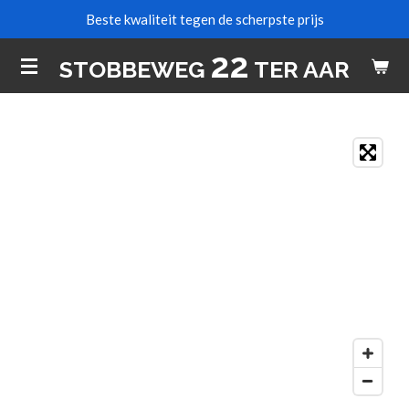
Beste kwaliteit tegen de scherpste prijs
Ga
direct
22
STOBBEWEG
TER AAR
naar
de
hoofdinhoud