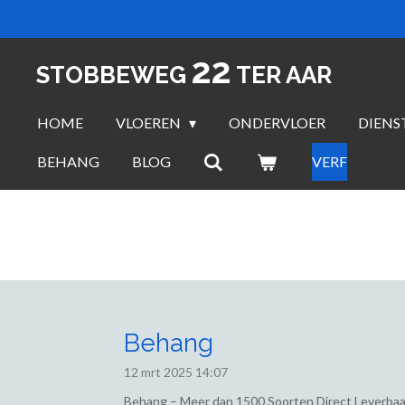
Ga
direct
22
naar
STOBBEWEG
TER AAR
de
hoofdinhoud
HOME
VLOEREN
ONDERVLOER
DIENS
BEHANG
BLOG
VERF
Behang
12 mrt 2025
14:07
Behang – Meer dan 1500 Soorten Direct Leverbaa