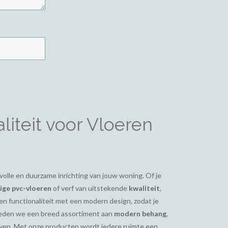
iteit voor Vloeren
ijlvolle en duurzame inrichting van jouw woning. Of je
ge pvc-vloeren
of verf van uitstekende
kwaliteit
,
en functionaliteit met een modern design, zodat je
bieden we een breed assortiment aan
modern behang
,
even. Met onze producten wordt iedere ruimte een