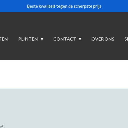
Beste kwaliteit tegen de scherpste prijs
TEN
PLINTEN
CONTACT
OVER ONS
S
r!