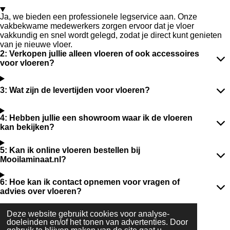
Ja, we bieden een professionele legservice aan. Onze
vakbekwame medewerkers zorgen ervoor dat je vloer
vakkundig en snel wordt gelegd, zodat je direct kunt genieten
van je nieuwe vloer.
2: Verkopen jullie alleen vloeren of ook accessoires
voor vloeren?
3: Wat zijn de levertijden voor vloeren?
4: Hebben jullie een showroom waar ik de vloeren
kan bekijken?
5: Kan ik online vloeren bestellen bij
Mooilaminaat.nl?
6: Hoe kan ik contact opnemen voor vragen of
advies over vloeren?
Deze website gebruikt cookies voor analyse-
Verfhal Stobbeweg 22 Ter Aar 2461EX
doeleinden en/of het tonen van advertenties. Door
Ma/Vr
08.00-18.00 tel: 0172 578 459