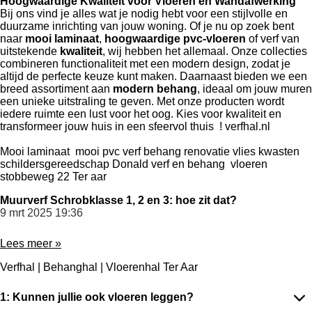
Hoogwaardige Kwaliteit voor Vloeren en Wandafwerking
Bij ons vind je alles wat je nodig hebt voor een stijlvolle en
duurzame inrichting van jouw woning. Of je nu op zoek bent
naar
mooi laminaat
,
hoogwaardige pvc-vloeren
of verf van
uitstekende
kwaliteit
, wij hebben het allemaal. Onze collecties
combineren functionaliteit met een modern design, zodat je
altijd de perfecte keuze kunt maken. Daarnaast bieden we een
breed assortiment aan
modern behang
, ideaal om jouw muren
een unieke uitstraling te geven. Met onze producten wordt
iedere ruimte een lust voor het oog. Kies voor kwaliteit en
transformeer jouw huis in een sfeervol thuis ! verfhal.nl
Mooi laminaat mooi pvc verf behang renovatie vlies kwasten
schildersgereedschap Donald verf en behang vloeren
stobbeweg 22 Ter aar
Muurverf Schrobklasse 1, 2 en 3: hoe zit dat?
9 mrt 2025
19:36
Lees meer »
Verfhal | Behanghal | Vloerenhal Ter Aar
1: Kunnen jullie ook vloeren leggen?