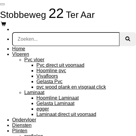
Ga
22
direct
Stobbeweg
Ter Aar
naar
de
hoofdinhoud
Home
Vloeren
Pvc vloer
Pvc direct uit voorraad
Hoomline pvc
Vivafloors
Gelasta Pvc
pvc wood plank en visgraat click
Laminaat
Hoomline Laminaat
Gelasta Laminaat
egger
Laminaat direct uit voorraad
Ondervloer
Diensten
Plinten