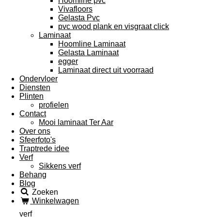
Hoomline pvc
Vivafloors
Gelasta Pvc
pvc wood plank en visgraat click
Laminaat
Hoomline Laminaat
Gelasta Laminaat
egger
Laminaat direct uit voorraad
Ondervloer
Diensten
Plinten
profielen
Contact
Mooi laminaat Ter Aar
Over ons
Sfeerfoto's
Traptrede idee
Verf
Sikkens verf
Behang
Blog
Zoeken
Winkelwagen
verf